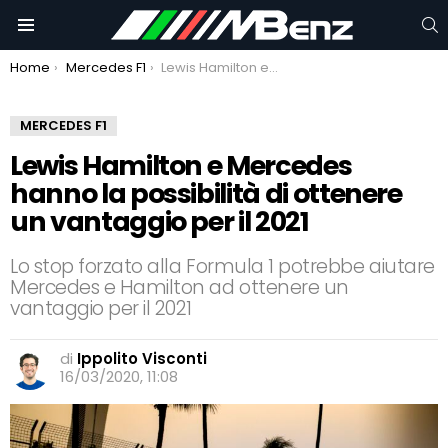
C
Menu
You are here:
Home
Mercedes F1
Lewis Hamilton e Mercedes hanno la possibilità di ottenere un vantaggio per il 2021
MERCEDES F1
Lewis Hamilton e Mercedes
hanno la possibilità di ottenere
un vantaggio per il 2021
Lo stop forzato alla Formula 1 potrebbe aiutare
Mercedes e Hamilton ad ottenere un
vantaggio per il 2021
di
Ippolito Visconti
16/03/2020, 11:08