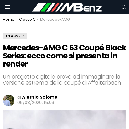
C
Menu
You are here:
Home
Classe C
Mercedes-AMG C 63 Coupé Black Series: ecco come si presenta in render
CLASSE C
Mercedes-AMG C 63 Coupé Black
Series: ecco come si presenta in
render
Un progetto digitale prova ad immaginare la
versione estrema della coupé di Affalterbach
di
Alessio Salome
05/08/2020, 15:06