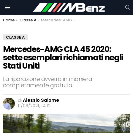
C
Menu
You are here:
Home
Classe A
Mercedes-AMG CLA 45 2020: sette esemplari richiamati negli Stati Uniti
CLASSE A
Mercedes-AMG CLA 45 2020:
sette esemplari richiamati negli
Stati Uniti
La riparazione avverrà in maniera
completamente gratuita
di
Alessio Salome
11/03/2021, 14:12