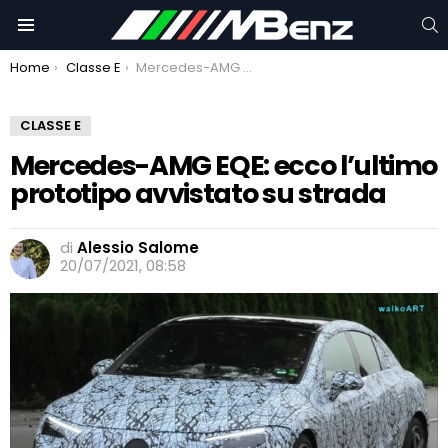
C
Menu
You are here:
Home
Classe E
Mercedes-AMG EQE: ecco l’ultimo prototipo avvistato su strada
CLASSE E
Mercedes-AMG EQE: ecco l’ultimo
prototipo avvistato su strada
di
Alessio Salome
20/07/2021, 08:58