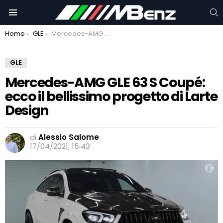
C
Menu
You are here:
Home
GLE
Mercedes-AMG GLE 63 S Coupé: ecco il bellissimo progetto di Larte Design
GLE
Mercedes-AMG GLE 63 S Coupé:
ecco il bellissimo progetto di Larte
Design
di
Alessio Salome
17/04/2021, 15:43