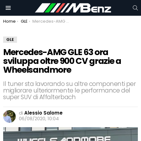
C
Menu
You are here:
Home
GLE
Mercedes-AMG GLE 63 ora sviluppa oltre 900 CV grazie a Wheelsandmore
GLE
Mercedes-AMG GLE 63 ora
sviluppa oltre 900 CV grazie a
Wheelsandmore
Il tuner sta lavorando su altre componenti per
migliorare ulteriormente le performance del
super SUV di Affalterbach
di
Alessio Salome
06/08/2020, 10:04