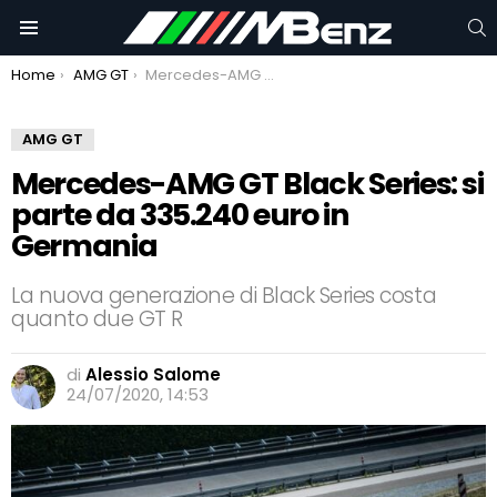
C
Menu
You are here:
Home
AMG GT
Mercedes-AMG GT Black Series: si parte da 335.240 euro in Germania
AMG GT
Mercedes-AMG GT Black Series: si
parte da 335.240 euro in
Germania
La nuova generazione di Black Series costa
quanto due GT R
di
Alessio Salome
24/07/2020, 14:53