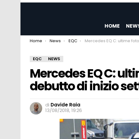
HOME
NEW
You are here:
Home
News
EQC
Mercedes EQ C: ultime foto spia prima del debutto di 
EQC
NEWS
Mercedes EQ C: ulti
debutto di inizio s
di
Davide Raia
13/08/2018, 19:26