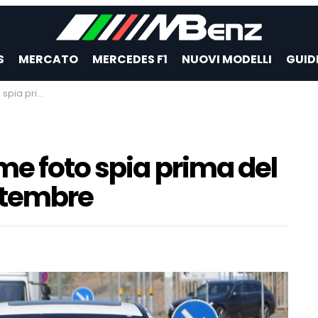
S
MERCATO
MERCEDES F1
NUOVI MODELLI
GUID
inizio settembre
me foto spia prima del
ettembre