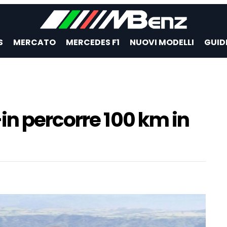
S
MERCATO
MERCEDES F1
NUOVI MODELLI
GUID
in percorre 100 km in