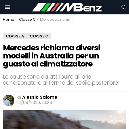
C
Menu
You are here:
Home
Classe C
Mercedes richiama diversi modelli in Australia per un guasto al climatizzatore
CLASSE A
CLASSE C
Mercedes richiama diversi
modelli in Australia per un
guasto al climatizzatore
Le cause sono da attribuire all’aria
condizionata e al fermo del sedile posteriore
di
Alessio Salome
21/08/2020, 10:24