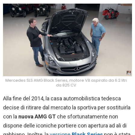
Mercedes SLS AMG Black Series, motore V8 aspirato da 6.2 litri
da 825 CV
Alla fine del 2014, la casa automobilistica tedesca
decise di ritirare dal mercato la sportiva per sostituirla
con la
nuova
AMG
GT
che sfortunatamente non
dispone delle iconiche portiere con apertura ad ali di
gabbiano. Inoltre, la
versione
Black Series
non è stata