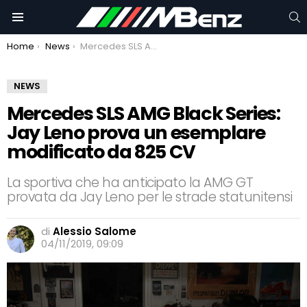
C
Menu
You are here:
Home
News
Mercedes SLS AMG Black Series: Jay Leno prova un esemplare modificato da 825 CV
NEWS
Mercedes SLS AMG Black Series:
Jay Leno prova un esemplare
modificato da 825 CV
La sportiva che ha anticipato la AMG GT
provata da Jay Leno per le strade statunitensi
di
Alessio Salome
04/11/2019, 09:09