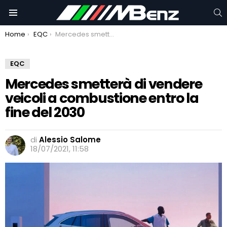
C
Menu
You are here:
Home
EQC
Mercedes smetterà di vendere veicoli a combustione entro la fine del 2030
EQC
Mercedes smetterà di vendere
veicoli a combustione entro la
fine del 2030
di
Alessio Salome
18/07/2021, 11:58