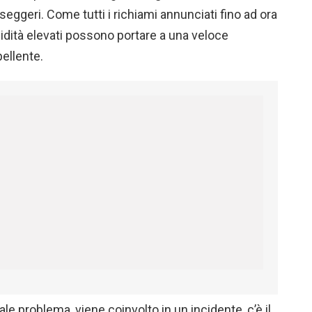
sseggeri. Come tutti i richiami annunciati fino ad ora
midità elevati possono portare a una veloce
ellente.
ale problema, viene coinvolto in un incidente, c’è il