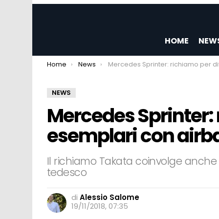
HOME
NEW
You are here:
Home
News
Mercedes Sprinter: richiamo per diversi esemplari con airbag Takata difetto
NEWS
Mercedes Sprinter: 
esemplari con airba
Il richiamo Takata coinvolge anche
tedesco
di
Alessio Salome
19/11/2018, 07:35