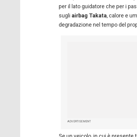
per il lato guidatore che per i pa
sugli
airbag Takata
, calore e u
degradazione nel tempo del prop
ADVERTISEMENT
Se un veicolo, in cui è presente t