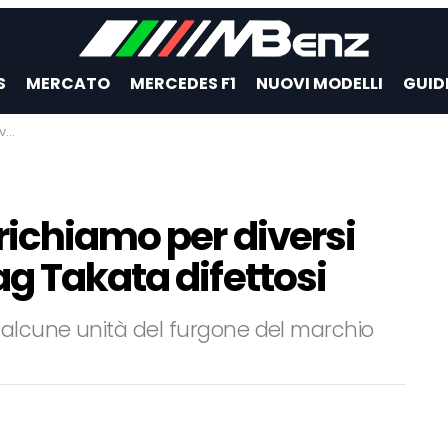
S
MERCATO
MERCEDES F1
NUOVI MODELLI
GUID
si
richiamo per diversi
g Takata difettosi
 alcune unità del furgone del marchio