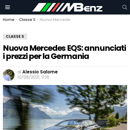
C
Menu
You are here:
Home
Classe S
Nuova Mercedes EQS: annunciati i prezzi per la Germania
CLASSE S
Nuova Mercedes EQS: annunciati
i prezzi per la Germania
di
Alessio Salome
10/08/2021, 11:16