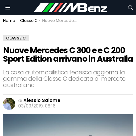
C
Menu
You are here:
Home
Classe C
Nuove Mercedes C 300 e e C 200 Sport Edition arrivano in Australia
CLASSE C
Nuove Mercedes C 300 e e C 200
Sport Edition arrivano in Australia
La casa automobilistica tedesca aggiorna la
gamma della Classe C dedicata al mercato
australiano
di
Alessio Salome
03/09/2019, 08:16