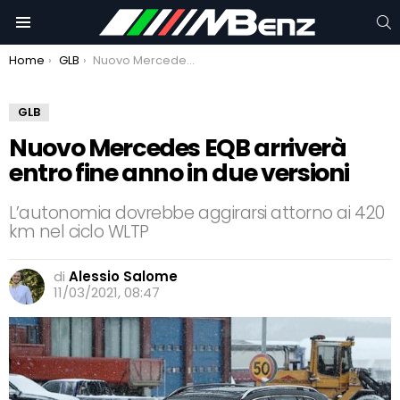
C
Menu
You are here:
Home
GLB
Nuovo Mercedes EQB arriverà entro fine anno in due versioni
GLB
Nuovo Mercedes EQB arriverà
entro fine anno in due versioni
L’autonomia dovrebbe aggirarsi attorno ai 420
km nel ciclo WLTP
di
Alessio Salome
11/03/2021, 08:47