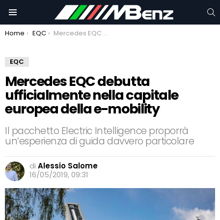
C
Menu
You are here:
Home
EQC
Mercedes EQC debutta ufficialmente nella capitale europea della e-mobility
EQC
Mercedes EQC debutta
ufficialmente nella capitale
europea della e-mobility
Il pacchetto Electric Intelligence proporrà
un’esperienza di guida davvero particolare
di
Alessio Salome
16/05/2019, 09:31