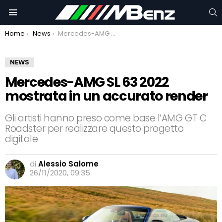
C
Menu
You are here:
Home
News
Mercedes-AMG SL 63 2022 mostrata in un accurato render
NEWS
Mercedes-AMG SL 63 2022
mostrata in un accurato render
Gli artisti hanno preso come base l’AMG GT C
Roadster per realizzare questo progetto
digitale
di
Alessio Salome
26/11/2020, 09:35