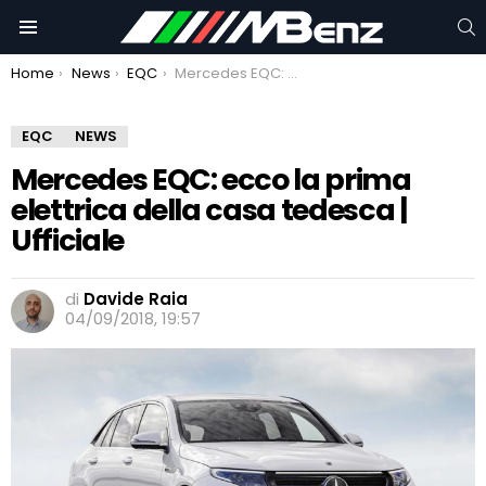
C
Menu
You are here:
Home
News
EQC
Mercedes EQC: ecco la prima elettrica della casa tedesca | Ufficiale
EQC
NEWS
Mercedes EQC: ecco la prima
elettrica della casa tedesca |
Ufficiale
di
Davide Raia
04/09/2018, 19:57