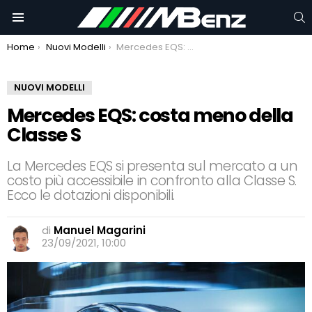
C
Menu
You are here:
Home
Nuovi Modelli
Mercedes EQS: costa meno della Classe S
NUOVI MODELLI
Mercedes EQS: costa meno della
Classe S
La Mercedes EQS si presenta sul mercato a un
costo più accessibile in confronto alla Classe S.
Ecco le dotazioni disponibili.
di
Manuel Magarini
23/09/2021, 10:00