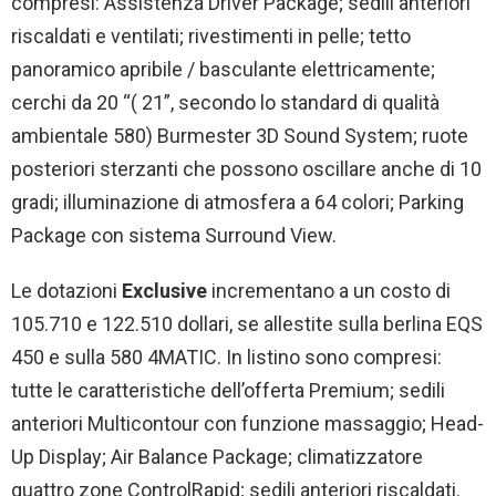
compresi: Assistenza Driver Package; sedili anteriori
riscaldati e ventilati; rivestimenti in pelle; tetto
panoramico apribile / basculante elettricamente;
cerchi da 20 “( 21”, secondo lo standard di qualità
ambientale 580) Burmester 3D Sound System; ruote
posteriori sterzanti che possono oscillare anche di 10
gradi; illuminazione di atmosfera a 64 colori; Parking
Package con sistema Surround View.
Le dotazioni
Exclusive
incrementano a un costo di
105.710 e 122.510 dollari, se allestite sulla berlina EQS
450 e sulla 580 4MATIC. In listino sono compresi:
tutte le caratteristiche dell’offerta Premium; sedili
anteriori Multicontour con funzione massaggio; Head-
Up Display; Air Balance Package; climatizzatore
quattro zone ControlRapid; sedili anteriori riscaldati.