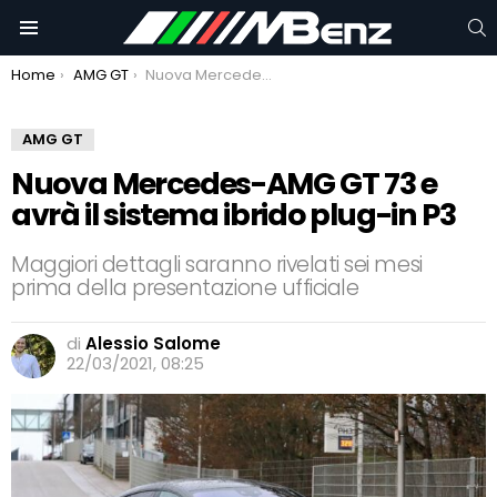
C
Menu
You are here:
Home
AMG GT
Nuova Mercedes-AMG GT 73 e avrà il sistema ibrido plug-in P3
AMG GT
Nuova Mercedes-AMG GT 73 e
avrà il sistema ibrido plug-in P3
Maggiori dettagli saranno rivelati sei mesi
prima della presentazione ufficiale
di
Alessio Salome
22/03/2021, 08:25