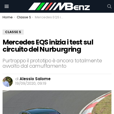
C
Menu
You are here:
Home
Classe S
Mercedes EQS inizia i test sul circuito del Nurburgring
CLASSE S
Mercedes EQS inizia i test sul
circuito del Nurburgring
Purtroppo il prototipo è ancora totalmente
avvolto dal camuffamento
di
Alessio Salome
19/09/2020, 09:19