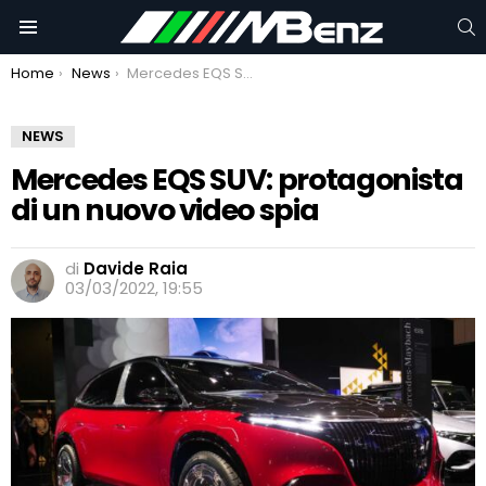
C
Menu
You are here:
Home
News
Mercedes EQS SUV: protagonista di un nuovo video spia
NEWS
Mercedes EQS SUV: protagonista
di un nuovo video spia
di
Davide Raia
03/03/2022, 19:55