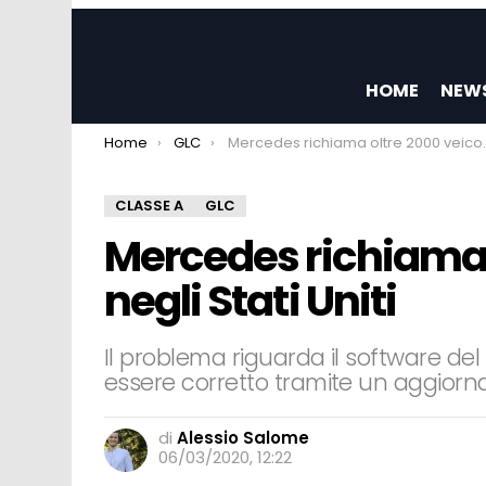
HOME
NEW
You are here:
Home
GLC
Mercedes richiama oltre 2000 veicoli negli Stati Uniti
CLASSE A
GLC
Mercedes richiama o
negli Stati Uniti
Il problema riguarda il software de
essere corretto tramite un aggior
di
Alessio Salome
06/03/2020, 12:22