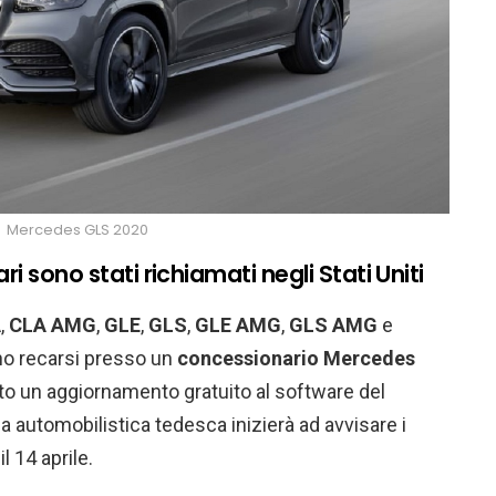
Mercedes GLS 2020
i sono stati richiamati negli Stati Uniti
A
,
CLA AMG
,
GLE
,
GLS
,
GLE AMG
,
GLS AMG
e
no recarsi presso un
concessionario Mercedes
to un aggiornamento gratuito al software del
a automobilistica tedesca inizierà ad avvisare i
il 14 aprile.