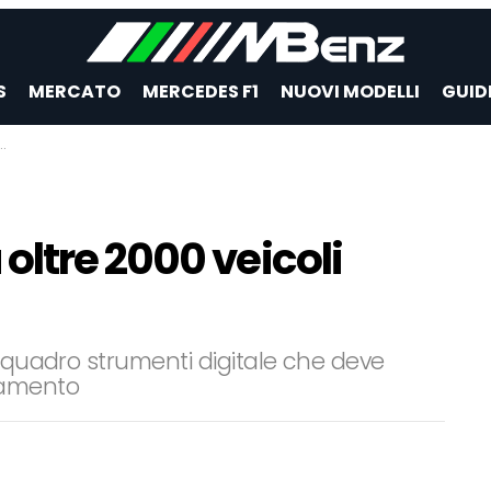
S
MERCATO
MERCEDES F1
NUOVI MODELLI
GUID
ltre 2000 veicoli
l quadro strumenti digitale che deve
namento