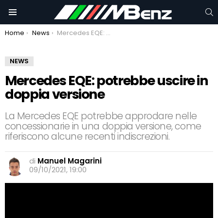
C
Menu
You are here:
Home
News
Mercedes EQE: potrebbe uscire in doppia versione
NEWS
Mercedes EQE: potrebbe uscire in
doppia versione
La Mercedes EQE potrebbe approdare nelle
concessionarie in una doppia versione, come
riferiscono alcune recenti indiscrezioni.
di
Manuel Magarini
09/10/2021, 19:00