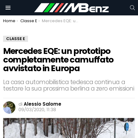
C
Menu
You are here:
Home
Classe E
Mercedes EQE: un prototipo completamente camuffato avvistato in Europa
CLASSE E
Mercedes EQE: un prototipo
completamente camuffato
avvistato in Europa
La casa automobilistica tedesca continua a
testare la sua prossima berlina a zero emissioni
di
Alessio Salome
09/03/2020, 11:38