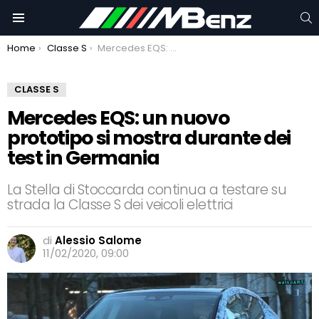
C
Menu
You are here:
Home
Classe S
Mercedes EQS: un nuovo prototipo si mostra durante dei test in Germania
CLASSE S
Mercedes EQS: un nuovo
prototipo si mostra durante dei
test in Germania
La Stella di Stoccarda continua a testare su
strada la Classe S dei veicoli elettrici
di
Alessio Salome
11/02/2020, 09:00