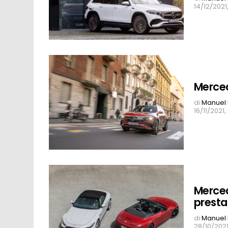
14/12/2021,
Merced
di
Manuel 
16/11/2021,
Merced
presta
di
Manuel 
28/10/2021