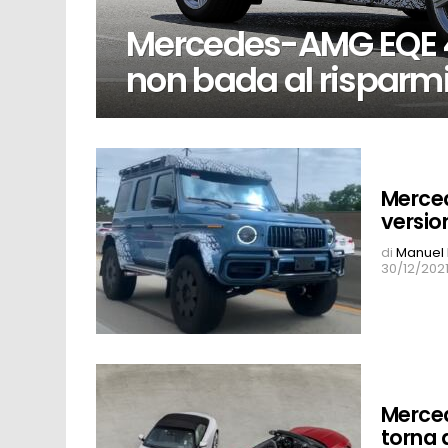
Mercedes-AMG EQE 4M
non bada al risparm
Merced
versio
di
Manuel 
30/12/2021
Merced
torna a