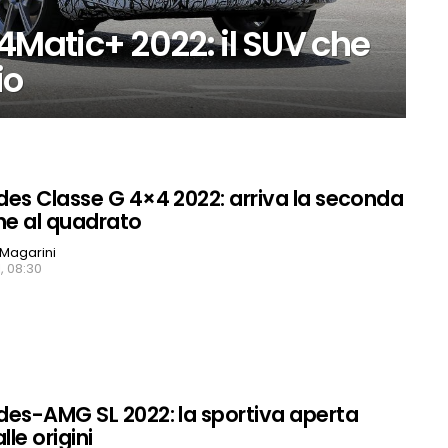
atic+ 2022: il SUV che
io
es Classe G 4×4 2022: arriva la seconda
ne al quadrato
Magarini
, 08:30
es-AMG SL 2022: la sportiva aperta
lle origini