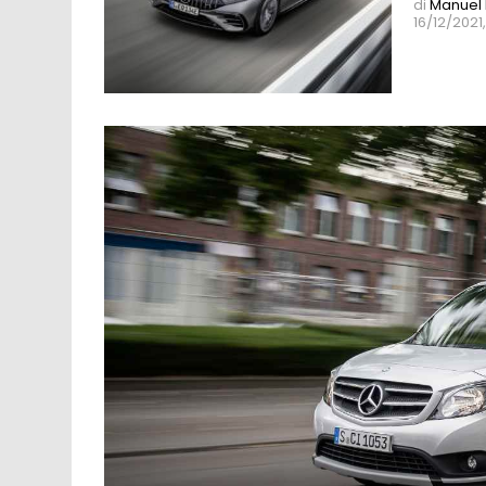
di
Manuel 
16/12/2021,