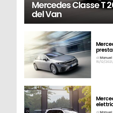
Mercedes Classe T 20
del Van
Merce
presta
di
Manuel 
15/12/2021
Merced
elettri
di
Manuel 