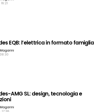
 16:21
es EQB: l’elettrica in formato famiglia
Magarini
 08:30
es-AMG SL: design, tecnologia e
zioni
Magarini
, 17:36