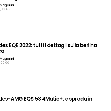
Magarini
, 10:45
s EQE 2022: tutti i dettagli sulla berlina
ca
Magarini
, 09:00
des-AMG EQS 53 4Matic+: approda in