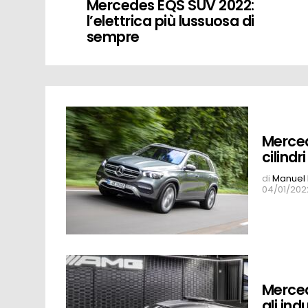
Mercedes EQS SUV 2022:
l’elettrica più lussuosa di
sempre
MORE
STORIES
Merced
cilindri
di
Manuel 
04/01/202
Merce
gli ind