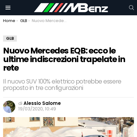
C
Menu
You are here:
Home
GLB
Nuovo Mercedes EQB: ecco le ultime indiscrezioni trapelate in rete
GLB
Nuovo Mercedes EQB: ecco le
ultime indiscrezioni trapelate in
rete
Il nuovo SUV 100% elettrico potrebbe essere
proposto in tre configurazioni
di
Alessio Salome
19/03/2020, 10:49