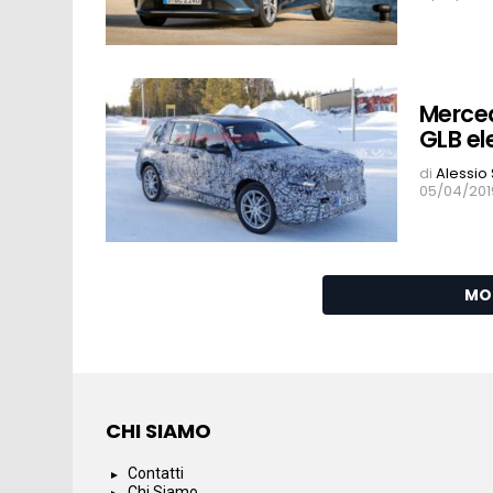
Merced
GLB el
di
Alessio
05/04/201
MO
CHI SIAMO
Contatti
Chi Siamo