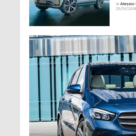
di
Alessio
25/10/2019