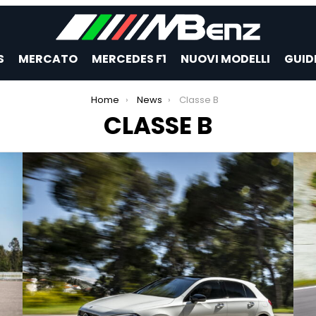
S
MERCATO
MERCEDES F1
NUOVI MODELLI
GUID
Home
News
Classe B
CLASSE B