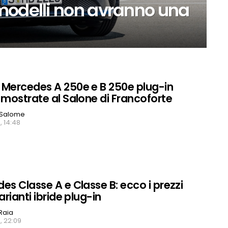
modelli non avranno una
Mercedes A 250e e B 250e plug-in
 mostrate al Salone di Francoforte
 Salome
, 14:48
es Classe A e Classe B: ecco i prezzi
arianti ibride plug-in
Raia
, 22:09