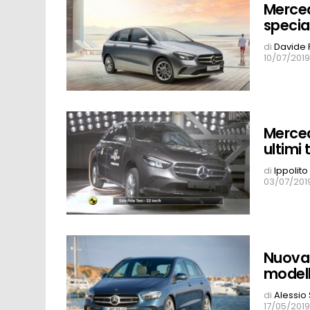
Merced
specia
di
Davide 
10/07/2019
Merced
ultimi
di
Ippolito
03/07/2019
Nuova 
modelli
di
Alessio
17/05/2019,