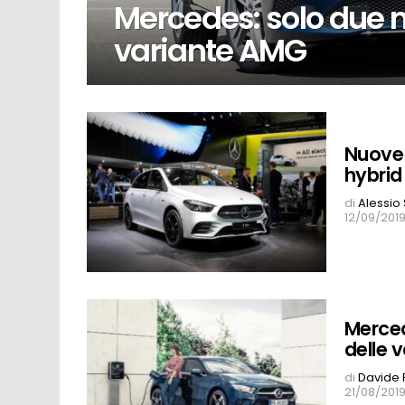
Mercedes: solo due 
variante AMG
Nuove 
hybrid
di
Alessio
12/09/2019
Merced
delle v
di
Davide 
21/08/2019