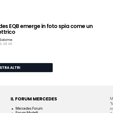
es EQB emerge in foto spia come un
ettrico
 Salome
9, 08:48
STRA ALTRI
IL FORUM MERCEDES
M
“
Mercedes Forum
m
Forum Modelli