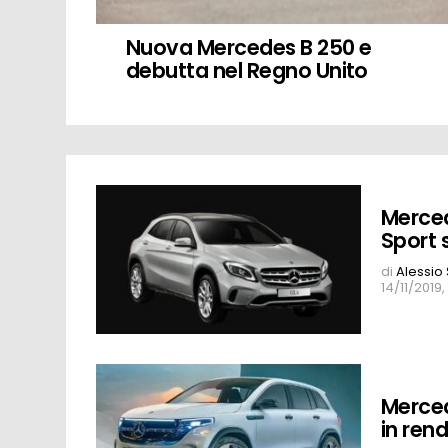
Nuova Mercedes B 250 e
debutta nel Regno Unito
MORE
Merced
STORIES
Sport 
di
Alessio
14/11/2019,
Merced
in ren