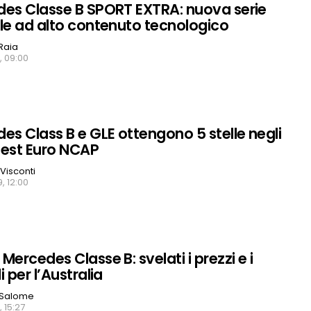
es Classe B SPORT EXTRA: nuova serie
le ad alto contenuto tecnologico
Raia
, 09:00
es Class B e GLE ottengono 5 stelle negli
 test Euro NCAP
 Visconti
, 12:00
Mercedes Classe B: svelati i prezzi e i
 per l’Australia
 Salome
 15:27