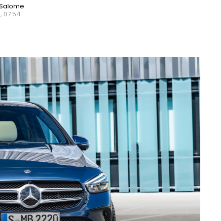
 Salome
, 07:54