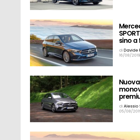
Merced
SPORT 
sino a
di
Davide 
16/08/2019
Nuova 
monovo
premi
di
Alessio
05/08/2019