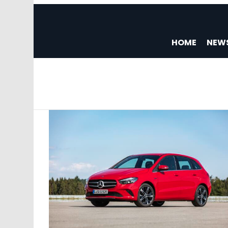
HOME
NEW
You are here:
LATEST
STORIES